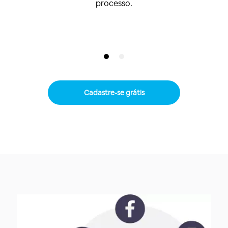
paguem todos os meses... Você veio ao
lugar certo!
Cadastre-se grátis