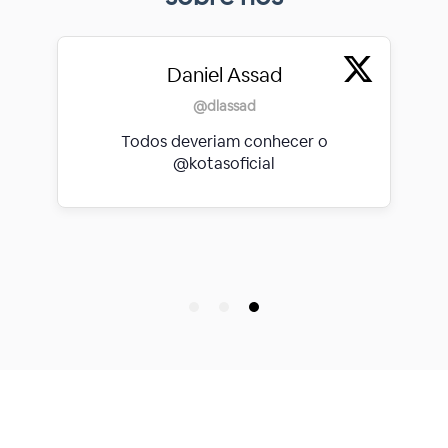
bea obrien
@beabps_
uma das coisas boas que encontrei na
internet esse ano foi o @kotasoficial
que serve pra você rachar assinaturas
com outras pessoas