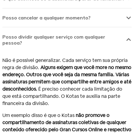
dos espaços não utilizados você é conhecido como
sistemas de acompanhamento e lembretes são bastante
administrador.
Caso você não tenha a assinatura e queira
eficientes. Mantemos os contatos atualizados para
fazer parte de um grupo você participa como um
Os repasses ao administrador são realizados após o mês
Posso cancelar a qualquer momento?
comunicação por e-mail, SMS e notificações. Também
membro.
de uso, ficando seguros em caso de problemas.
estamos integrados para cobranças automáticas por
cartão de crédito minimizado a inadimplência.
Sim! Os cancelamentos são sempre agendados baseados
Posso dividir qualquer serviço com qualquer
no vencimento da sua mensalidade. É necessária a
pessoa?
Se ainda assim não for suficiente, temos o
valor caução.
antecedência para que o administrador se programe, mas
Ao participar de um grupo é
cobrado antecipadamente
o
o cancelamento pode ser feito a qualquer momento.
Não é possível generalizar. Cada serviço tem sua própria
valor de uma mensalidade que fica retida na conta do
regra de divisão.
Alguns exigem que você more no mesmo
membro. Em caso de não identificarmos pagamento o
endereço. Outros que você seja da mesma família. Várias
valor caução é utilizado na mensalidade, o administrador
assinaturas permitem que compartilhe entre amigos e até
é comunicado e a vaga aberta com bastante
desconhecidos.
É preciso conhecer cada limitação do
antecedência.
que está compartilhando. O Kotas te auxilia na parte
financeira da divisão.
Um exemplo disso é que o Kotas
não promove o
compartilhamento de assinaturas coletivas de qualquer
conteúdo oferecido pelo Gran Cursos Online e respectivo